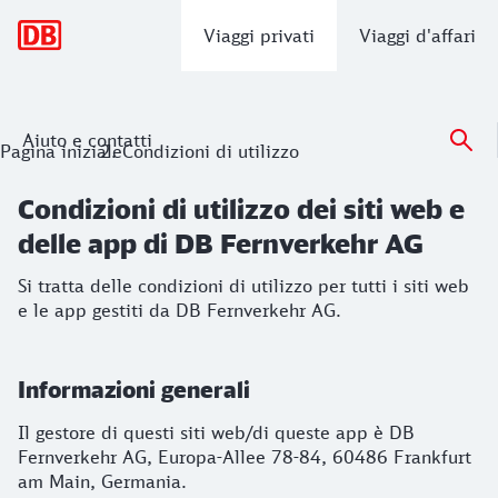
Navigazione principale
Viaggi privati
Viaggi d'affari
Aiuto e contatti
Condizioni di utilizzo dei siti web e d
Pagina iniziale
Condizioni di utilizzo
Si tratta delle condizioni di utilizzo per tutti i siti web e 
Condizioni di utilizzo dei siti web e
delle app di DB Fernverkehr AG
Si tratta delle condizioni di utilizzo per tutti i siti web
e le app gestiti da DB Fernverkehr AG.
Informazioni generali
Il gestore di questi siti web/di queste app è DB
Fernverkehr AG, Europa-Allee 78-84, 60486 Frankfurt
am Main, Germania.