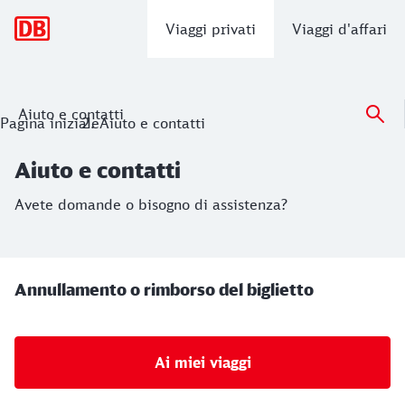
Navigazione principale
Viaggi privati
Viaggi d'affari
Aiuto e contatti
Aiuto e contatti
Pagina iniziale
Aiuto e contatti
Avete domande o bisogno di assistenza?
Aiuto e contatti
Avete domande o bisogno di assistenza?
Annullamento o rimborso del biglietto
Ai miei viaggi