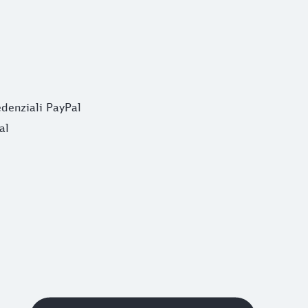
edenziali PayPal
al