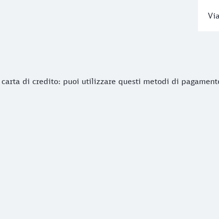
Via
rta di credito: puoi utilizzare questi metodi di pagamento s
carta di credito: puoi utilizzare questi metodi di pagamento