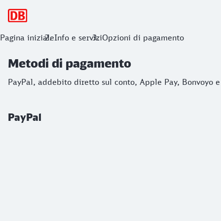
Navigazione principale
Metodi di pagamento
Pagina iniziale
Info e servizi
Opzioni di pagamento
PayPal, addebito diretto sul conto, Apple Pay, Bonvoyo e ca
Metodi di pagamento
PayPal, addebito diretto sul conto, Apple Pay, Bonvoyo e 
PayPal