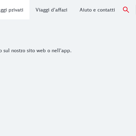
ggi privati
Viaggi d'affari
Aiuto e contatti
ul nostro sito web o nell'app.
 sul nostro sito web o nell'app.