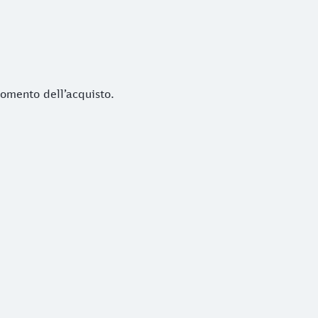
 momento dell’acquisto.