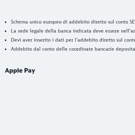
Schema unico europeo di addebito diretto sul conto S
La sede legale della banca indicata deve essere nell'a
Devi aver inserito i dati per l'addebito diretto sul con
Addebito dal conto delle coordinate bancarie deposit
Apple Pay