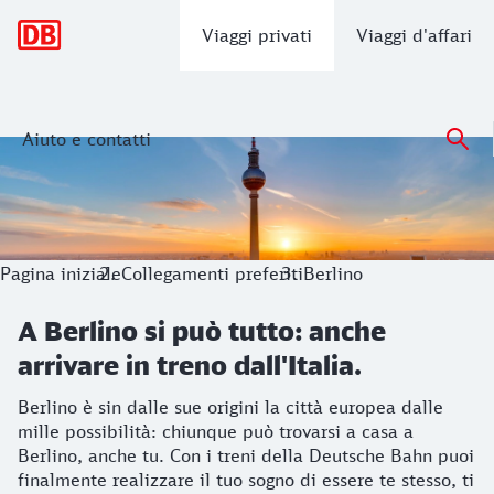
Navigazione principale
Viaggi privati
Viaggi d'affari
Aiuto e contatti
A Berlino si può tutto: anche arrivare in
Berlino è sin dalle sue origini la città europea dalle mille 
Pagina iniziale
Collegamenti preferiti
Berlino
A Berlino si può tutto: anche
arrivare in treno dall'Italia.
Berlino è sin dalle sue origini la città europea dalle
mille possibilità: chiunque può trovarsi a casa a
Berlino, anche tu. Con i treni della Deutsche Bahn puoi
finalmente realizzare il tuo sogno di essere te stesso, ti