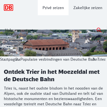
Hoofdnavigatie
Privé reizen
Zakelijke reizen
Hulp en contact
Ontdek Trier in het Moezeldal met de
Trier is, naast het oudste bisdom in het noorden van de Alp
Startpagina
Populaire verbindingen van Deutsche Bahn
Trier
Ontdek Trier in het Moezeldal met
de Deutsche Bahn
Trier is, naast het oudste bisdom in het noorden van de
Alpen, ook de oudste stad van Duitsland en telt tal van
historische monumenten en bezienswaardigheden. Een
voordelige treinrit met Deutsche Bahn naar Trier en