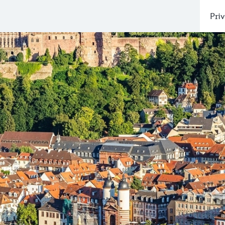
Priv
t de trein
n parken, Heidelberg heeft het allemaal. Met een trein van 