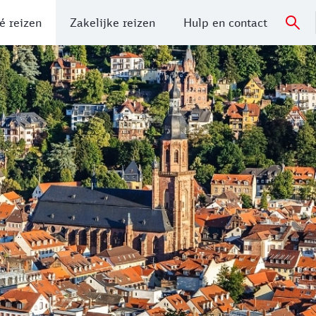
é reizen
Zakelijke reizen
Hulp en contact
Deutsche Bahn bent u snel in deze prachtige stad op een aa