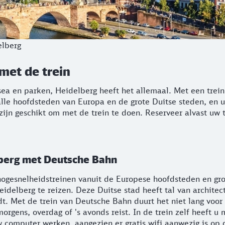
elberg
met de trein
a en parken, Heidelberg heeft het allemaal. Met een trein
alle hoofdsteden van Europa en de grote Duitse steden, en u
zijn geschikt om met de trein te doen. Reserveer alvast uw
elberg met Deutsche Bahn
n hogesnelheidstreinen vanuit de Europese hoofdsteden en gr
elberg te reizen. Deze Duitse stad heeft tal van architect
. Met de trein van Deutsche Bahn duurt het niet lang voor u 
s morgens, overdag of 's avonds reist. In de trein zelf heef
 computer werken, aangezien er gratis wifi aanwezig is op d