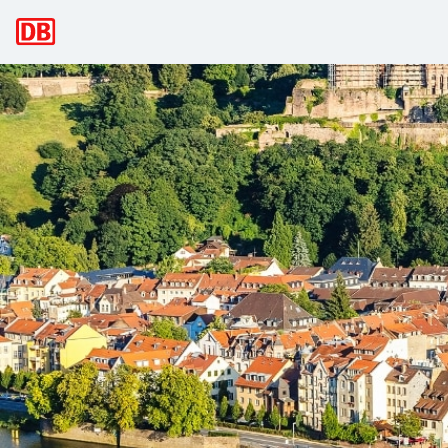
Hoofdnavigatie
Ontdek het majestueuze Heidelberg me
Architectuur, historische monumenten, wandelpaden, musea e