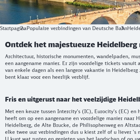
Startpagina
Populaire verbindingen van Deutsche Bahn
Heid
Ontdek het majestueuze Heidelberg 
Architectuur, historische monumenten, wandelpaden, muse
een aangename manier. Er zijn voordelige tickets vanuit 
van enkele dagen als een langere vakantie in Heidelberg 
bent klaar voor een heerlijk verblijf.
Fris en uitgerust naar het veelzijdige Heid
Met een keuze tussen Intercity's (IC), Eurocity's (EC) e
heeft om op een aangename en voordelige manier naar Heid
Heidelberg, de Alte Brucke, de Philisophenweg en Altstadt
elke twee uur verbindingen dus u kiest zelf of u liever '
U kunt wat rusten en genieten van het landschap of op uw