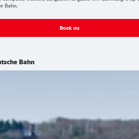
he Bahn.
Boek nu
eutsche Bahn