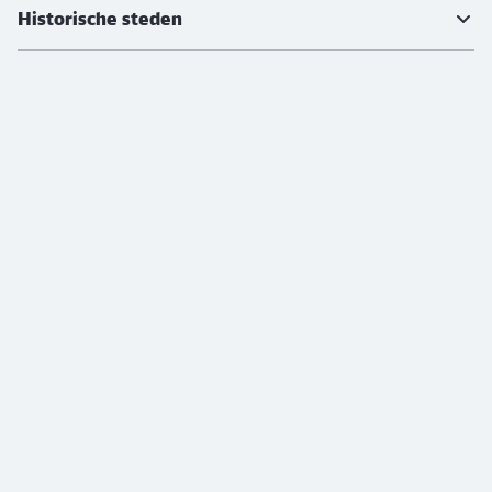
Historische steden
Must-see metropolen
Populaire winkelsteden
Betaalopties
Colofon
Toegankelijkheid
Vervoersvoorwaarden
Gebruiksvoorwaarden
Overeenkomst herroepen
Contract opzeggen
Gegevensbescherming
LkSG
© DB Fernverkehr AG