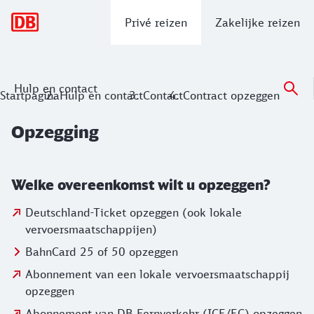
Hoofdnavigatie
Privé reizen
Zakelijke reizen
Hulp en contact
Opzegging
Startpagina
Hulp en contact
Contact
Contract opzeggen
Opzegging
Welke overeenkomst wilt u opzeggen?
Deutschland-Ticket opzeggen (ook lokale
vervoersmaatschappijen)
BahnCard 25 of 50 opzeggen
Abonnement van een lokale vervoersmaatschappij
opzeggen
Abonnement van DB Fernverkehr (ICE/EC) opzeggen