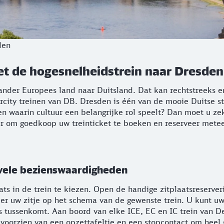
den
et de hogesnelheidstrein naar Dresden
ander Europees land naar Duitsland. Dat kan rechtstreeks en
tercity treinen van DB. Dresden is één van de mooie Duitse
en waarin cultuur een belangrijke rol speelt? Dan moet u ze
r om goedkoop uw treinticket te boeken en reserveer metee
vele bezienswaardigheden
ts in de trein te kiezen. Open de handige zitplaatsreserver
r uw zitje op het schema van de gewenste trein. U kunt uw
s tussenkomt. Aan boord van elke ICE, EC en IC trein van D
n voorzien van een opzettafeltje en een stopcontact om hee