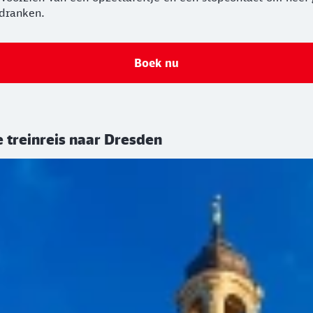
 dranken.
Boek nu
 treinreis naar Dresden