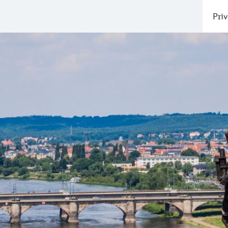
Priv
 de hogesnelheidstrein naar Dresden
er Europees land naar Duitsland. Dat kan rechtstreeks en s