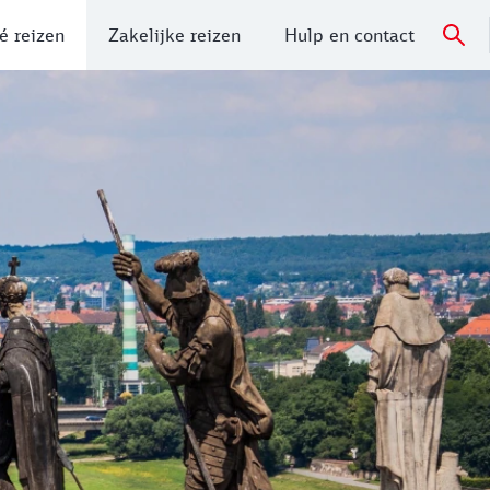
é reizen
Zakelijke reizen
Hulp en contact
nel met de hogesnelheidstrein ICE of iets langzamer via he