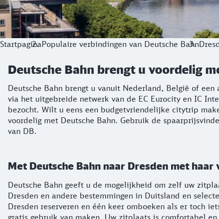
Startpagina
Populaire verbindingen van Deutsche Bahn
Dres
Deutsche Bahn brengt u voordelig m
Deutsche Bahn brengt u vanuit Nederland, België of een 
via het uitgebreide netwerk van de EC Eurocity en IC In
bezocht. Wilt u eens een budgetvriendelijke citytrip mak
voordelig met Deutsche Bahn. Gebruik de spaarprijsvinde
van DB.
Met Deutsche Bahn naar Dresden met haar 
Deutsche Bahn geeft u de mogelijkheid om zelf uw zitplaa
Dresden en andere bestemmingen in Duitsland en selectee
Dresden reserveren en één keer omboeken als er toch iet
gratis gebruik van maken. Uw zitplaats is comfortabel e