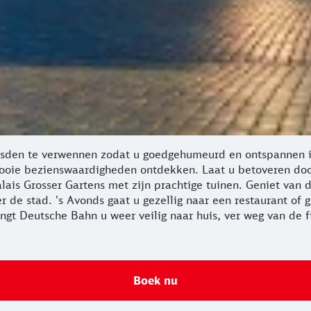
esden te verwennen zodat u goedgehumeurd en ontspannen i
 mooie bezienswaardigheden ontdekken. Laat u betoveren doo
lais Grosser Gartens met zijn prachtige tuinen. Geniet van
 de stad. 's Avonds gaat u gezellig naar een restaurant of g
gt Deutsche Bahn u weer veilig naar huis, ver weg van de fi
Boek nu