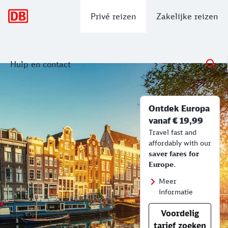
Hoofdnavigatie
Privé reizen
Zakelijke reizen
Hulp en contact
Voordelige tarieven Europa
Voordelige tickets | Dienstregelingen
Ontdek Europa
vanaf € 19,99
Travel fast and
affordably with our
saver fares for
Europe
.
Meer
informatie
Voordelig
tarief zoeken