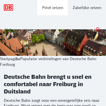
Hoofdnavigatie
Privé reizen
Zakelijke reizen
Hulp en contact
Deutsche Bahn brengt u snel en comfor
Deutsche Bahn zorgt voor een onvergetelijke reis naar Frei
Startpagina
Populaire verbindingen van Deutsche Bahn
Freiburg
Deutsche Bahn brengt u snel en
comfortabel naar Freiburg in
Duitsland
Deutsche Bahn zorgt voor een onvergetelijke reis naar
Freiburg. Want reizen met de trein was nog nooit zo