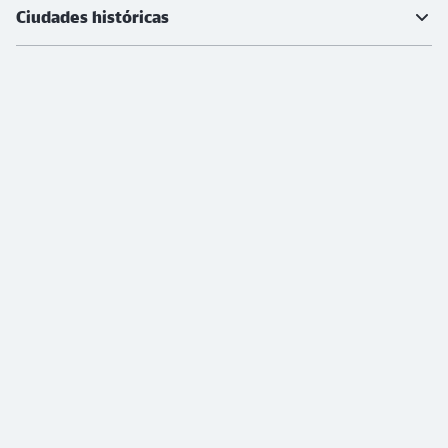
Ciudades históricas
Ciudades imprescindibles
Ciudades populares para ir de compras
Formas de pago
Pie de imprenta
Accesibilidad
Condiciones de transporte
Protección de datos
Condiciones de uso
Revocar el contrato
Rescindir contrato
LkSG
© DB Fernverkehr AG