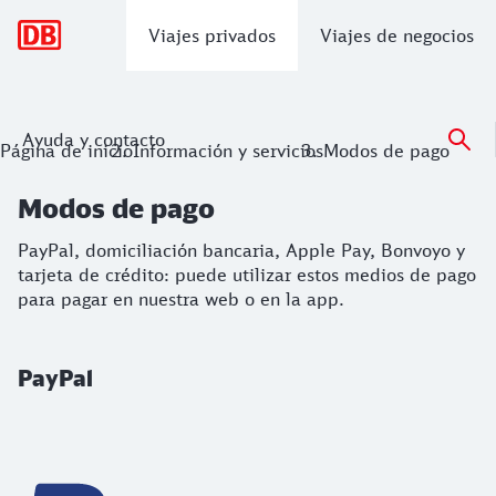
Navegación principal
Viajes privados
Viajes de negocios
Ayuda y contacto
Modos de pago
Página de inicio
Información y servicios
Modos de pago
PayPal, domiciliación bancaria, Apple Pay, Bonvoyo y tarje
Modos de pago
PayPal, domiciliación bancaria, Apple Pay, Bonvoyo y
tarjeta de crédito: puede utilizar estos medios de pago
para pagar en nuestra web o en la app.
PayPal