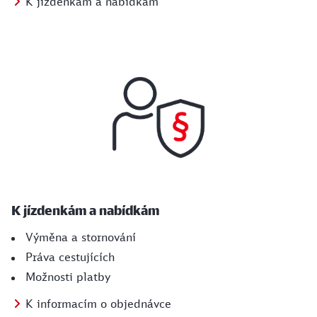
K jízdenkám a nabídkám
K jízdenkám a nabídkám
Výměna a stornování
Práva cestujících
Možnosti platby
K informacím o objednávce