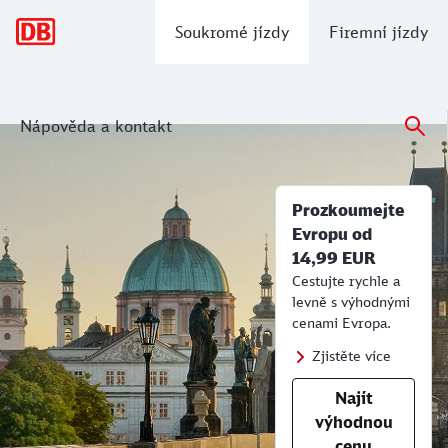
hlavní navigace
Soukromé jízdy
Firemní jízdy
Nápověda a kontakt
Prozkoumejte Evropu od 14,99 €
Jízdní řád DB, informace, jízdenky, in
Prozkoumejte
Evropu od
14,99 EUR
Cestujte rychle a
levně s výhodnými
cenami Evropa.
Zjistěte více
Najít
výhodnou
cenu