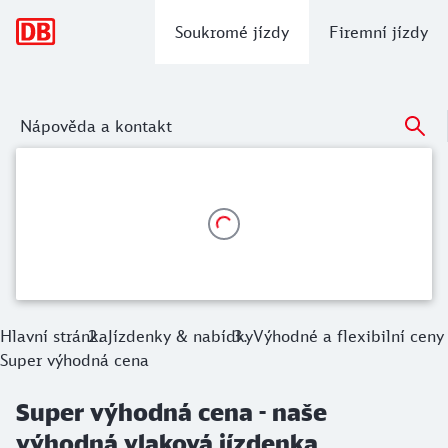
hlavní navigace
Soukromé jízdy
Firemní jízdy
Nápověda a kontakt
Super výhodná cena - naše výhodná vl
Cestujte po Německu šetrně k životnímu prostředí s jízde
Hlavní stránka
Jízdenky & nabídky
Výhodné a flexibilní ceny
Super výhodná cena
Super výhodná cena - naše
výhodná vlaková jízdenka