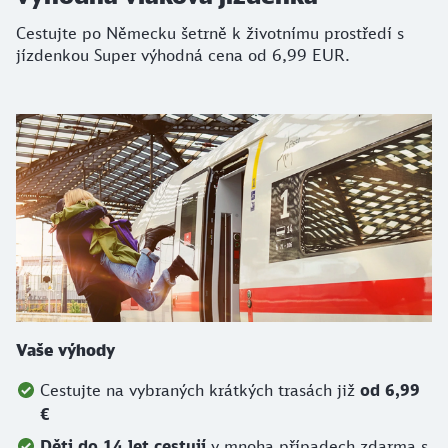
Cestujte po Německu šetrně k životnímu prostředí s
jízdenkou Super výhodná cena od 6,99 EUR.
Vaše výhody
Cestujte na vybraných krátkých trasách již
od 6,99
€
Děti do 14 let cestují
v mnoha případech zdarma s