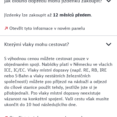
Jak dlouho dopředu mohu jízdenku zakoupit?
Jízdenky lze zakoupit až
12 měsíců předem
.
Otevřít tyto informace v novém panelu
Kterými vlaky mohu cestovat?
S výhodnou cenou můžete cestovat pouze v
objednaném spoji. Nabídky platí v Německu ve vlacích
ICE, IC/EC. Vlaky místní dopravy (např. RE, RB, IRE
nebo S-Bahn a vlaky nestátních železničních
společností) můžete pro příjezd na nádraží a odjezd
do cílové stanice použít tehdy, jestliže jste si je
přiobjednali. Pro vlaky místní dopravy neexistuje
vázanost na konkrétní spojení. Vaši cestu však musíte
ukončit do 10 hod následujícího dne.