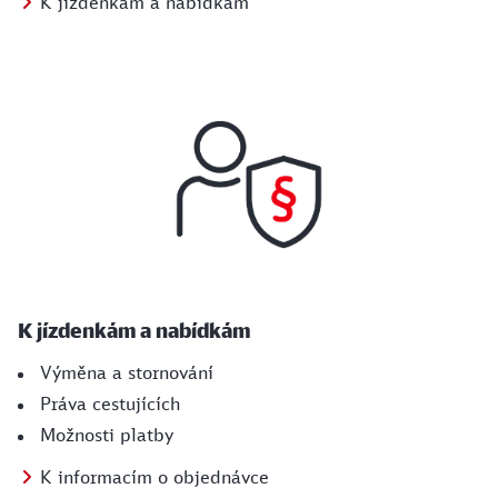
K jízdenkám a nabídkám
K jízdenkám a nabídkám
Výměna a stornování
Práva cestujících
Možnosti platby
K informacím o objednávce