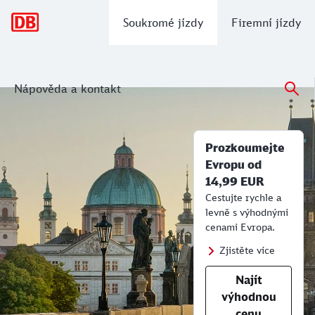
hlavní navigace
Soukromé jízdy
Firemní jízdy
Nápověda a kontakt
Prozkoumejte Evropu od 14,99 €
Jízdní řád DB, informace, jízdenky, in
Prozkoumejte
Evropu od
14,99 EUR
Cestujte rychle a
levně s výhodnými
cenami Evropa.
Zjistěte více
Najít
výhodnou
cenu