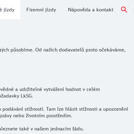
 jízdy
Firemní jízdy
Nápověda a kontakt
ch působíme. Od našich dodavatelů proto očekáváme, že se b
erých působíme. Od našich dodavatelů proto očekáváme,
vědné a udržitelné vytváření hodnot v celém
ožadavky LkSG.
podávání stížností. Tam lze hlásit stížnosti a upozornění
i právy nebo životním prostředím.
naleznete také v našem jednacím řádu.