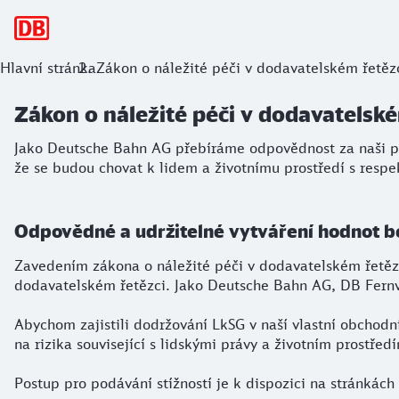
hlavní navigace
Zákon o náležité péči v dodavatelském
Hlavní stránka
Zákon o náležité péči v dodavatelském řetěz
Jako Deutsche Bahn AG přebíráme odpovědnost za naši práci
Zákon o náležité péči v dodavatelské
Jako Deutsche Bahn AG přebíráme odpovědnost za naši pr
že se budou chovat k lidem a životnímu prostředí s respe
Odpovědné a udržitelné vytváření hodnot 
Zavedením zákona o náležité péči v dodavatelském řetěz
dodavatelském řetězci. Jako Deutsche Bahn AG, DB Fer
Abychom zajistili dodržování LkSG v naší vlastní obchodní
na rizika související s lidskými právy a životním prostřed
Postup pro podávání stížností je k dispozici na stránkách