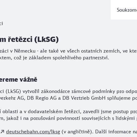
Soukromé
 řetězci (LkSG)
ci
 v Německu - ale také ve všech ostatních zemích, ve který
m řetězci (LkSG)
áci v Německu - ale také ve všech ostatních zemích, ve kt
ktem, což je základem spolehlivého partnerství.
bereme vážně
ci (LkSG) vytvořil zákonodárce rámcové podmínky pro odpo
nverkehr AG, DB Regio AG a DB Vertrieb GmbH splňujeme p
 oblasti a v dodavatelském řetězci, zavedli jsme postup pro 
ím, jakož i na porušování povinností souvisejících s lidským
deutschebahn.com/lksg
(v angličtině). Další informace 