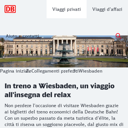
Navigazione principale
Viaggi privati
Viaggi d'affari
Aiuto e contatti
In treno a Wiesbaden, un viaggio all'i
Non perdere l'occasione di visitare Wiesbaden grazie ai bigl
Pagina iniziale
Collegamenti preferiti
Wiesbaden
In treno a Wiesbaden, un viaggio
all'insegna del relax
Non perdere l'occasione di visitare Wiesbaden grazie
ai biglietti del treno economici della Deutsche Bahn!
Con un superbo passato da meta turistica d'élite, la
città ti riserva un soggiorno piacevole, dal giusto mix di