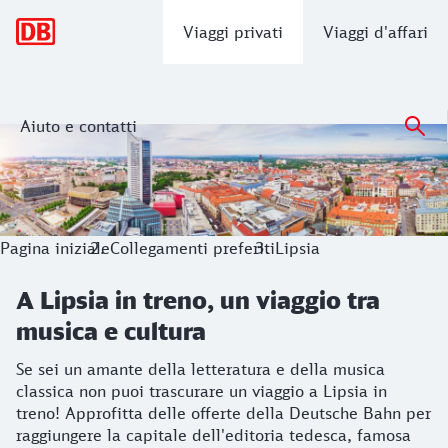
Navigazione principale
Viaggi privati
Viaggi d'affari
Aiuto e contatti
A Lipsia in treno, un viaggio tra musica
Se sei un amante della letteratura e della musica classica n
Pagina iniziale
Collegamenti preferiti
Lipsia
A Lipsia in treno, un viaggio tra
musica e cultura
Se sei un amante della letteratura e della musica
classica non puoi trascurare un viaggio a Lipsia in
treno! Approfitta delle offerte della Deutsche Bahn per
raggiungere la capitale dell'editoria tedesca, famosa