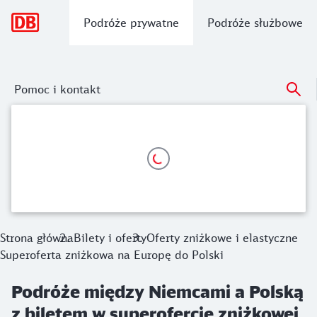
Nawigacja główna
Podróże prywatne
Podróże służbowe
Pomoc i kontakt
Podróże między Niemcami a Polską z b
Od 19,99 euro na krótkich trasach, np. z Berlina do Poznan
Od 29,99 euro na średnich trasach, np. z Berlina do Warsz
Od 39,99 euro na dłuższych trasach, np. z Berlina do Krak
Strona główna
Bilety i oferty
Oferty zniżkowe i elastyczne
Superoferta zniżkowa na Europę do Polski
Podróże między Niemcami a Polską
z biletem w superofercie zniżkowej