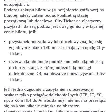
europejskich.
Podczas zakupu biletu w (super)ofercie zniżkowej na
Europę należy zatem podać konkretną stację
początkową lub docelową. City-Ticket na elastyczny
przyjazd i dalszą podróż jest uwzględniony w łącznej
cenie biletu, jeśli
przystanek początkowy lub docelowy znajduje się
w jednym z około 130 miast uznających opcję City-
Ticket,
rezerwacja obejmuje podróż komunikacją miejską
do lub ze stacji, z której odjeżdżają pociągi
dalekobieżne DB, na obszarze obowiązywania City-
Ticket.
Jeśli jednak zgodnie z zapytaniem o rezerwację
szukasz tylko pociągów dalekobieżnych (ICE, IC, EC,
np. z Köln Hbf do Amsterdamu) i nie musisz przesiąść
się na komunikację miejską na obszarze
obowiązywania City-Ticket, bilet zostanie wydany bez