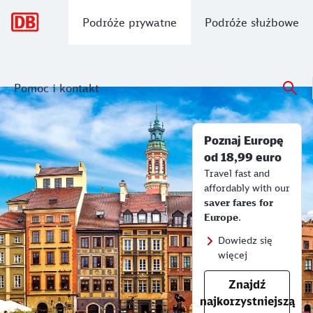
Nawigacja główna
Podróże prywatne
Podróże służbowe
Pomoc i kontakt
Poznaj Europę od 18,99 €
Rozkład jazdy DB, bilety, informacje i
Poznaj Europę
od 18,99 euro
Travel fast and
affordably with our
saver fares for
Europe
.
Dowiedz się
więcej
Znajdź
najkorzystniejszą