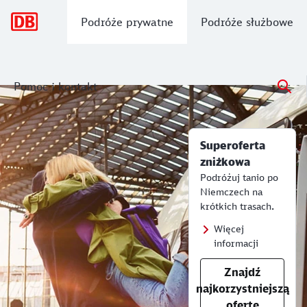
Nawigacja główna
Podróże prywatne
Podróże służbowe
Pomoc i kontakt
Superoferta zniżkowa od 6,99 euro
Oferty zniżkowe i elastyczne
Podróżuj po całych Niemczech z biletami w ofercie zniżkowe
Superoferta
zniżkowa
Podróżuj tanio po
Niemczech na
krótkich trasach
.
Więcej
informacji
Znajdź
najkorzystniejszą
ofertę