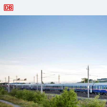
Navigazione principale
ÖBB Nightjet: viaggiare di notte in pi
Da Berlino Amburgo a Vienna, Innsbruck e Zurigo o da Mon
Nuovi treni Nightjet con una nuovo livello di comfort di