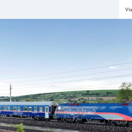
Via
ù di 25 metropoli europee
aco di Baviera ad Amsterdam, Roma e Venezia: con il Night
 ultima generazione sui collegamenti Amburgo/Amsterdam - 