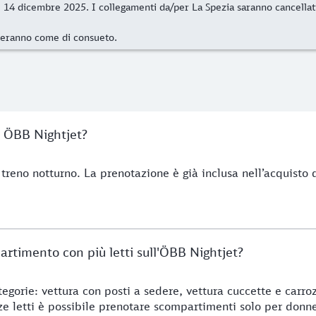
l 14 dicembre 2025. I collegamenti da/per La Spezia saranno cancellati 
oneranno come di consueto.
o ÖBB Nightjet?
treno notturno. La prenotazione è già inclusa nell’acquisto d
artimento con più letti sull'ÖBB Nightjet?
categorie: vettura con posti a sedere, vettura cuccette e car
zze letti è possibile prenotare scompartimenti solo per donne