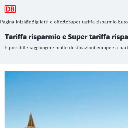
Navigazione principale
Tariffa risparmio e Super tariffa rispa
Pagina iniziale
Biglietti e offerte
Super tariffa risparmio Eur
È possibile raggiungere molte destinazioni europee a partir
Tariffa risparmio e Super tariffa risp
È possibile raggiungere molte destinazioni europee a part
Tariffa risparmio e Super tariffa risparmio 