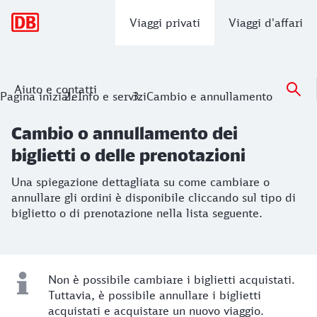
Navigazione principale
Viaggi privati
Viaggi d'affari
Aiuto e contatti
Cambio o annullamento dei biglietti o 
Pagina iniziale
Info e servizi
Cambio e annullamento
Una spiegazione dettagliata su come cambiare o annullare gli
Cambio o annullamento dei
biglietti o delle prenotazioni
Una spiegazione dettagliata su come cambiare o
annullare gli ordini è disponibile cliccando sul tipo di
biglietto o di prenotazione nella lista seguente.
Non è possibile cambiare i biglietti acquistati.
Tuttavia, è possibile annullare i biglietti
acquistati e acquistare un nuovo viaggio.