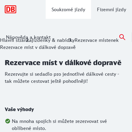
hlavní navigace
Soukromé jízdy
Firemní jízdy
Nápověda a kontakt
Rezervace míst v dálkové dopravě
Hlavní stránka
Jízdenky & nabídky
Rezervace místenek
Rezervace míst v dálkové dopravě
Rezervujte si sedadlo pro jednotlivé dálkové cesty - tak mů
Rezervace míst v dálkové dopravě
Rezervujte si sedadlo pro jednotlivé dálkové cesty -
tak můžete cestovat ještě pohodlněji!
Vaše výhody
Na mnoha spojích si můžete rezervovat své
oblíbené místo.