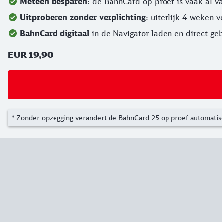
Meteen besparen
: de BahnCard op proef is vaak al v
Uitproberen zonder verplichting
: uiterlijk 4 weken 
BahnCard digitaal
in de Navigator laden en direct ge
EUR 19,90
* Zonder opzegging verandert de BahnCard 25 op proef automatis