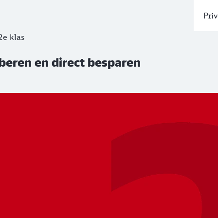
Priv
beren en direct besparen
2e klas
oberen en direct besparen