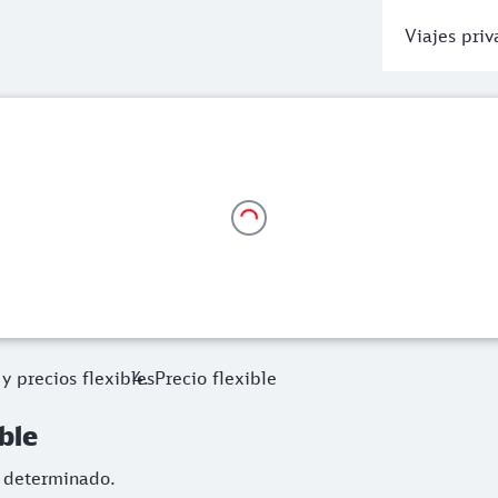
Viajes pri
le
determinado.
y precios flexibles
Precio flexible
ible
en determinado.