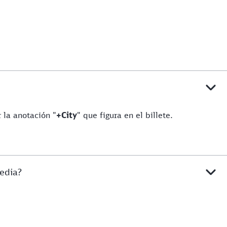
.
r la anotación "
+City
" que figura en el billete.
media?