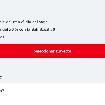
ble del tren el día del viaje
 del 50 % con la BahnCard 50
os
Seleccionar trayecto
e
án?