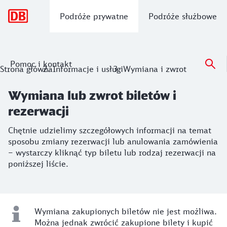
Nawigacja główna
Podróże prywatne
Podróże służbowe
Pomoc i kontakt
Wymiana lub zwrot biletów i rezerwacj
Strona główna
Informacje i usługi
Wymiana i zwrot
Chętnie udzielimy szczegółowych informacji na temat sposob
Wymiana lub zwrot biletów i
rezerwacji
Chętnie udzielimy szczegółowych informacji na temat
sposobu zmiany rezerwacji lub anulowania zamówienia
– wystarczy kliknąć typ biletu lub rodzaj rezerwacji na
poniższej liście.
Wymiana zakupionych biletów nie jest możliwa.
Można jednak zwrócić zakupione bilety i kupić