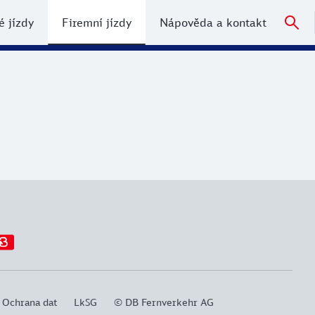
 jízdy
Firemní jízdy
Nápověda a kontakt
Ochrana dat
LkSG
© DB Fernverkehr AG