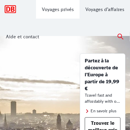
Navigation principale
Voyages privés
Voyages d’affaires
Aide et contact
Les tarifs réduits Europe
Horaires DB, itinéraires, billets, info
Partez à la
découverte de
l’Europe à
partir de 19,99
€
Travel fast and
affordably with our
saver fares for
En savoir plus
Europe
.
Trouver le
meilleur prix