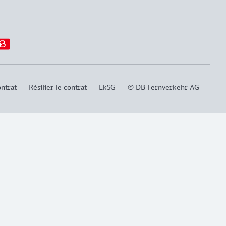
ntrat
Résilier le contrat
LkSG
© DB Fernverkehr AG