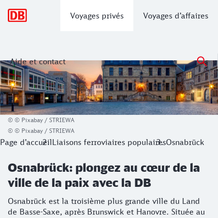
Navigation principale
Voyages privés
Voyages d’affaires
Aide et contact
Osnabrück: plongez au cœur de la ville
Osnabrück est la troisième plus grande ville du Land de Bass
© © Pixabay / STRIEWA
© © Pixabay / STRIEWA
Page d’accueil
Liaisons ferroviaires populaires
Osnabrück
Osnabrück: plongez au cœur de la
ville de la paix avec la DB
Osnabrück est la troisième plus grande ville du Land
de Basse-Saxe, après Brunswick et Hanovre. Située au